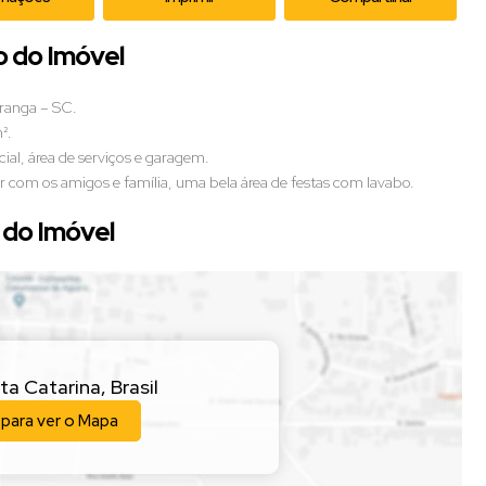
o do Imóvel
oranga – SC.
².
cial, área de serviços e garagem.
com os amigos e família, uma bela área de festas com lavabo.
do Imóvel
ta Catarina
,
Brasil
 para ver o
Mapa