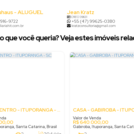
uhaus - ALUGUEL
Jean Kratz
CRECI
39631
8916-9722
+55 (47) 99625-0380
iariahit.com.br
kratzconsultoria@gmail.com
o que você queria? Veja estes imóveis rela
CASA - CENTRO - ITUPORANGA - SC
enda
Valor de Venda
00,00
R$
640.000,00
poranga, Santa Catarina, Brasil
Gabiroba, Ituporanga, Santa Cata