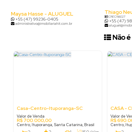
Thiago Ne
Maysa Hasse - ALUGUEL
CRECI
66027
+55 (47) 99236-0405
+55 (47) 9
administrativo@imobiliariahit.com.br
aluguel@imobil
Não é 
Casa-Centro-Ituporanga-SC
Valor de Venda
Valor de V
R$
700.000,00
R$
690.0
Centro, Ituporanga, Santa Catarina, Brasil
Centro, Itu