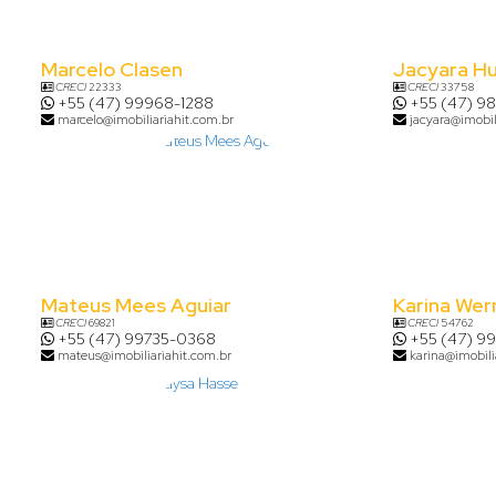
Marcelo Clasen
Jacyara H
CRECI
22333
CRECI
33758
+55 (47) 99968-1288
+55 (47) 9
marcelo@imobiliariahit.com.br
jacyara@imobil
Mateus Mees Aguiar
Karina Wer
CRECI
69821
CRECI
54762
+55 (47) 99735-0368
+55 (47) 9
mateus@imobiliariahit.com.br
karina@imobili