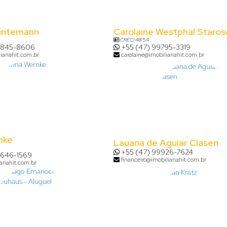
untemann
Carolaine Westphal Staros
CRECI
48154
8845-8606
+55 (47) 99795-3319
iariahit.com.br
carolaine@imobiliariahit.com.br
nke
Lauana de Aguiar Clasen
+55 (47) 99926-7624
9646-1569
financeiro@imobiliariahit.com.br
ariahit.com.br