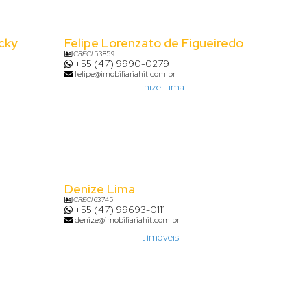
cky
Felipe Lorenzato de Figueiredo
CRECI
53859
+55 (47) 9990-0279
felipe@imobiliariahit.com.br
Denize Lima
CRECI
63745
+55 (47) 99693-0111
denize@imobiliariahit.com.br