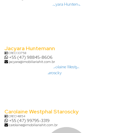
Jacyara Huntemann
CRECI
33758
+55 (47) 98845-8606
jacyara@imobiliariahit.com.br
Carolaine Westphal Staroscky
CRECI
48154
+55 (47) 99795-3319
carolaine@imobiliariahit.com.br