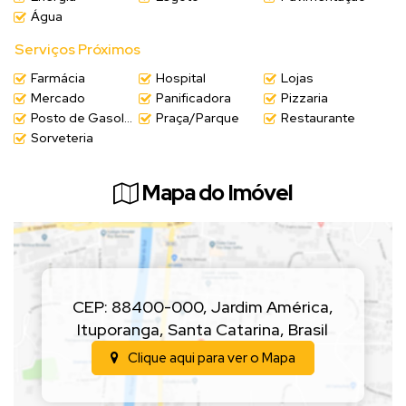
Água
Essa é a oportunidade que você estava esperando! Não deixe essa
Serviços Próximos
chance escapar!
Entre em contato com a Hit Imóveis agora mesmo e agende uma
Farmácia
Hospital
Lojas
visita.
📲
Mercado
Panificadora
Pizzaria
Venha conhecer seu novo lar e comece a imaginar a vida que você
Posto de Gasolina
Praça/Parque
Restaurante
sempre sonhou! A hora de agir é agora!
🏃🏽
Sorveteria
Mapa do Imóvel
CEP: 88400-000
,
Jardim América
,
Ituporanga
,
Santa Catarina
,
Brasil
Clique aqui para ver o
Mapa