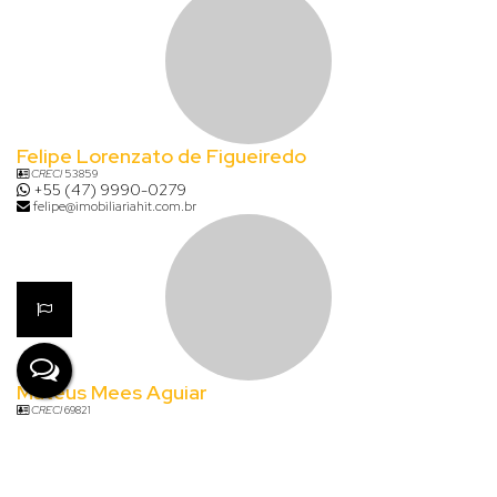
Felipe Lorenzato de Figueiredo
CRECI
53859
+55 (47) 9990-0279
felipe@imobiliariahit.com.br
Mateus Mees Aguiar
CRECI
69821
+55 (47) 99735-0368
mateus@imobiliariahit.com.br