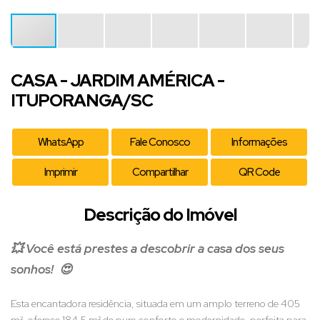
CASA - JARDIM AMÉRICA -
ITUPORANGA/SC
WhatsApp
Fale Conosco
Informações
Imprimir
Compartilhar
QR Code
Descrição do Imóvel
💥
Você está prestes a descobrir a casa dos seus
sonhos!
😍
Esta encantadora residência, situada em um amplo terreno de 405