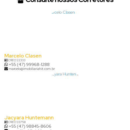
Marcelo Clasen
CRECI
22333
+55 (47) 99968-1288
marcelo@imobiliariahit.com.br
Jacyara Huntemann
CRECI
33758
+55 (47) 98845-8606