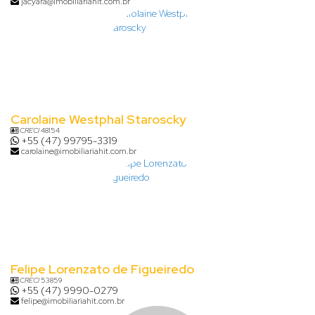
jacyara@imobiliariahit.com.br
Carolaine Westphal Staroscky
CRECI
48154
+55 (47) 99795-3319
carolaine@imobiliariahit.com.br
Felipe Lorenzato de Figueiredo
CRECI
53859
+55 (47) 9990-0279
felipe@imobiliariahit.com.br