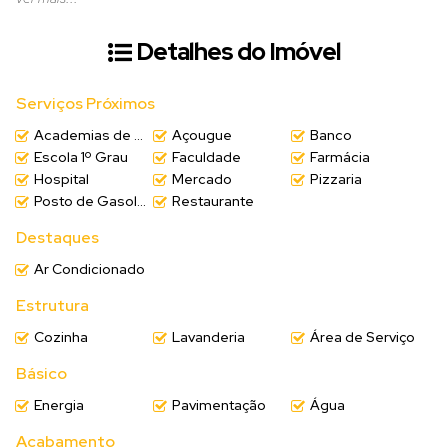
✔️ Sala de estar aconchegante
✔️ Cozinha funcional
Detalhes do Imóvel
✔️ Sala de jantar
✔️ Lavanderia no piso superior
✔️ Garagem coberta para 01 carro
Serviços Próximos
✔️ Quintal amplo, ideal para momentos em família, pets ou
Academias de ginástica
Açougue
Banco
futuras ampliações
Escola 1º Grau
Faculdade
Farmácia
Hospital
Mercado
Pizzaria
✨ Por ser de esquina, o imóvel oferece mais espaço, ventilação
Posto de Gasolina
Restaurante
e ótima iluminação natural.
Destaques
(Valor sujeito a alteração sem aviso prévio)
Ar Condicionado
Estrutura
📲
Entre em contato para mais informações e agende
Cozinha
Lavanderia
Área de Serviço
uma visita!
Básico
Energia
Pavimentação
Água
Acabamento