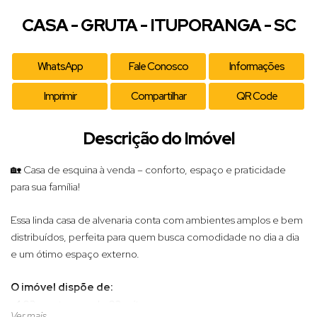
CASA - GRUTA - ITUPORANGA - SC
WhatsApp
Fale Conosco
Informações
Imprimir
Compartilhar
QR Code
Descrição do Imóvel
🏡 Casa de esquina à venda – conforto, espaço e praticidade
para sua família!
Essa linda casa de alvenaria conta com ambientes amplos e bem
distribuídos, perfeita para quem busca comodidade no dia a dia
e um ótimo espaço externo.
O imóvel dispõe de:
✔️ 03 quartos, sendo 02 suítes
Ver mais...