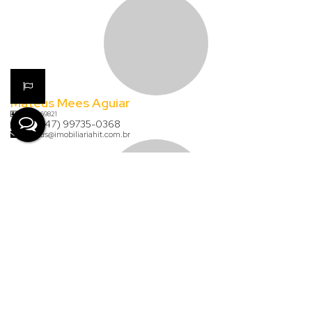
Mateus Mees Aguiar
CRECI
69821
+55 (47) 99735-0368
mateus@imobiliariahit.com.br
Karina Wernke
CRECI
54762
+55 (47) 99646-1569
karina@imobiliariahit.com.br