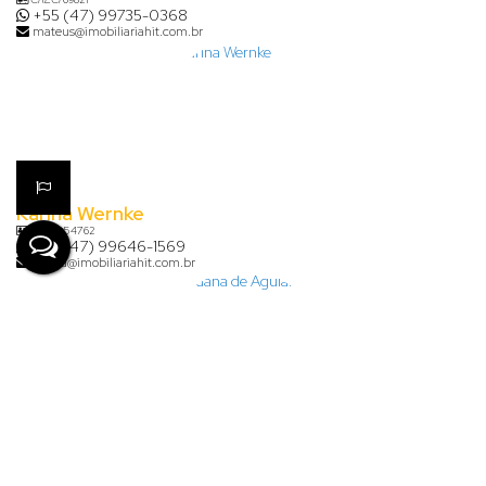
+55 (47) 99735-0368
mateus@imobiliariahit.com.br
Karina Wernke
CRECI
54762
+55 (47) 99646-1569
karina@imobiliariahit.com.br
Lauana de Aguiar Clasen
+55 (47) 99926-7624
financeiro@imobiliariahit.com.br