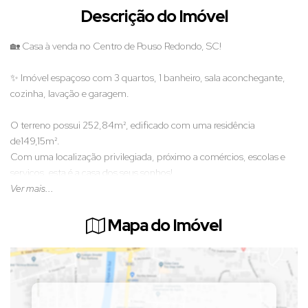
Descrição do Imóvel
🏡 Casa à venda no Centro de Pouso Redondo, SC!
✨ Imóvel espaçoso com 3 quartos, 1 banheiro, sala aconchegante,
cozinha, lavação e garagem.
O terreno possui 252,84m², edificado com uma residência
de149,15m².
Com uma localização privilegiada, próximo a comércios, escolas e
serviços, esta é a casa dos seus sonhos!
Ver mais...
📞 Entre em contato agora mesmo e agende sua visita! Não perca
essa oportunidade de morar em um imóvel incrível e bem localizado.
Mapa do Imóvel