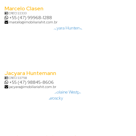
Marcelo Clasen
CRECI
22333
+55 (47) 99968-1288
marcelo@imobiliariahit.com.br
Jacyara Huntemann
CRECI
33758
+55 (47) 98845-8606
jacyara@imobiliariahit.com.br