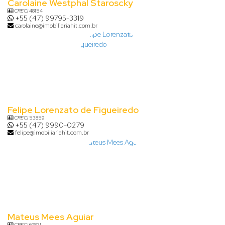
Carolaine Westphal Staroscky
CRECI
48154
+55 (47) 99795-3319
carolaine@imobiliariahit.com.br
Felipe Lorenzato de Figueiredo
CRECI
53859
+55 (47) 9990-0279
felipe@imobiliariahit.com.br
Mateus Mees Aguiar
CRECI
69821