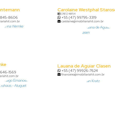
untemann
Carolaine Westphal Staros
CRECI
48154
8845-8606
+55 (47) 99795-3319
iariahit.com.br
carolaine@imobiliariahit.com.br
nke
Lauana de Aguiar Clasen
+55 (47) 99926-7624
9646-1569
financeiro@imobiliariahit.com.br
ariahit.com.br