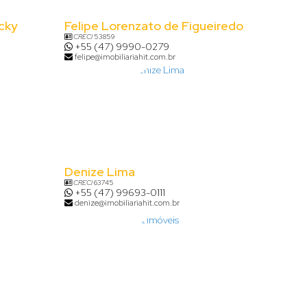
cky
Felipe Lorenzato de Figueiredo
CRECI
53859
+55 (47) 9990-0279
felipe@imobiliariahit.com.br
Denize Lima
CRECI
63745
+55 (47) 99693-0111
denize@imobiliariahit.com.br