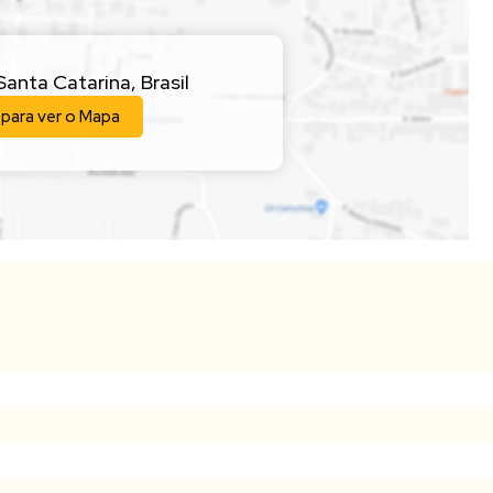
Santa Catarina
,
Brasil
 para ver o
Mapa