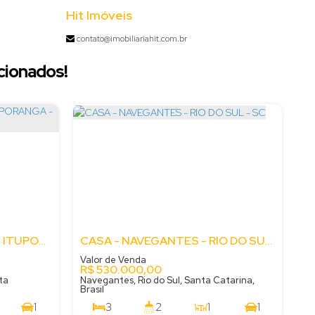
Hit Imóveis
contato@imobiliariahit.com.br
cionados!
CASA - JARDIM AMÉRICA - ITUPORANGA - SC
CASA - NAVEGANTES - RIO DO SUL - SC
Valor de Venda
R$
530.000,00
ta
Navegantes, Rio do Sul, Santa Catarina,
Brasil
1
3
2
1
1