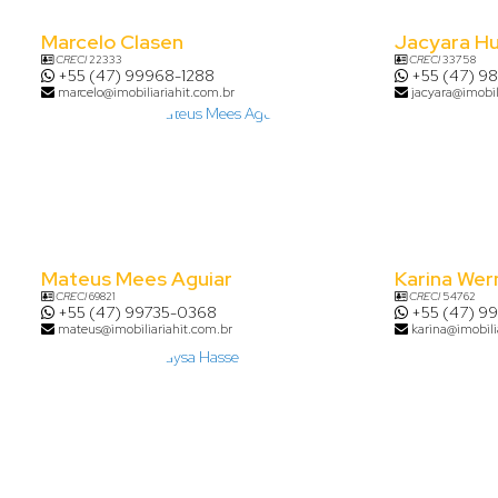
Marcelo Clasen
Jacyara H
CRECI
22333
CRECI
33758
+55 (47) 99968-1288
+55 (47) 9
marcelo@imobiliariahit.com.br
jacyara@imobil
Mateus Mees Aguiar
Karina Wer
CRECI
69821
CRECI
54762
+55 (47) 99735-0368
+55 (47) 9
mateus@imobiliariahit.com.br
karina@imobili