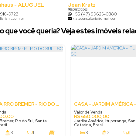
uhaus - ALUGUEL
Jean Kratz
CRECI
39631
8916-9722
+55 (47) 99625-0380
iariahit.com.br
kratzconsultoria@gmail.com
o que você queria? Veja estes imóveis rela
CASA - BAIRRO BREMER - RIO DO SUL - SC
enda
Valor de Venda
00,00
R$
650.000,00
Bremer, Rio do Sul, Santa
Jardim América, Ituporanga, San
asil
Catarina, Brasil
3
1
1
3
2
1