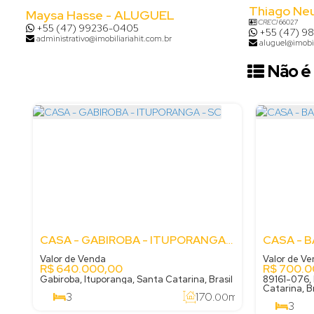
Thiago Ne
Maysa Hasse - ALUGUEL
CRECI
66027
+55 (47) 99236-0405
+55 (47) 9
administrativo@imobiliariahit.com.br
aluguel@imobil
Não é 
CASA - GABIROBA - ITUPORANGA - SC
Valor de Venda
Valor de V
R$
640.000,00
R$
700.0
Gabiroba, Ituporanga, Santa Catarina, Brasil
89161-076, 
Catarina, Br
3
170
m²
.00
3