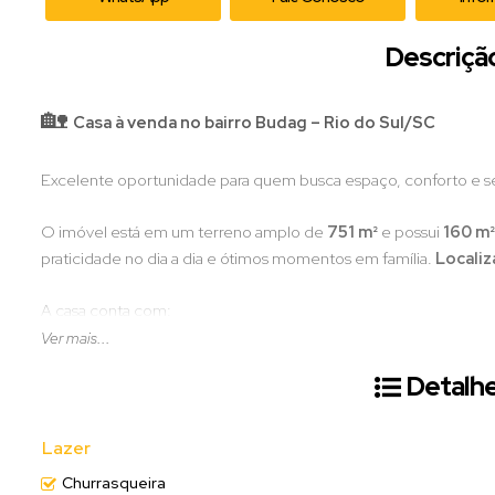
Descriçã
🏡
Casa à venda no bairro Budag – Rio do Sul/SC
Excelente oportunidade para quem busca espaço, conforto e s
O imóvel está em um terreno amplo de
751 m²
e possui
160 m²
praticidade no dia a dia e ótimos momentos em família.
Localiz
A casa conta com:
4 dormitórios
Ver mais...
Sala de estar
Detalhe
Sala de jantar
Cozinha
Área de festa com churrasqueira
Lazer
2 banheiros
Churrasqueira