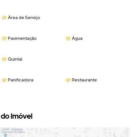
Área de Serviço
e é
totalmente murada
, garantindo mais privacidade e
possibilidades de aproveitamento.
Pavimentação
Água
o e uma localização tranquila.
Quintal
Panificadora
Restaurante
 visita!
do Imóvel