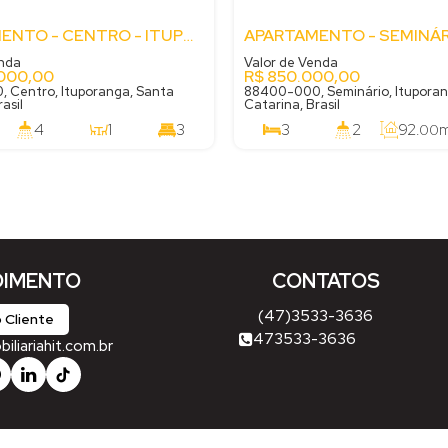
APARTAMENTO - CENTRO - ITUPORANGA - SC
enda
Valor de Venda
000,00
R$
850.000,00
 Centro, Ituporanga, Santa
88400-000, Seminário, Ituporan
asil
Catarina, Brasil
4
1
3
3
2
92
m
.00
129
m²
1
.00
IMENTO
CONTATOS
(47)3533-3636
 Cliente
473533-3636
liariahit.com.br