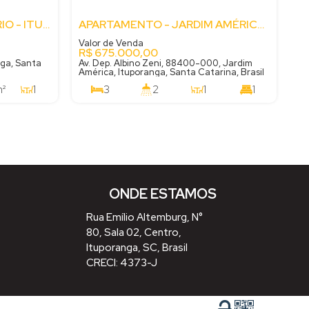
APARTAMENTO - SEMINÁRIO - ITUPORANGA - SC
APARTAMENTO - JARDIM AMÉRICA - ITUPORANGA - SC
Valor de Venda
R$
675.000,00
ga, Santa
Av. Dep. Albino Zeni, 88400-000, Jardim
América, Ituporanga, Santa Catarina, Brasil
²
1
3
2
1
1
2
1
94
m²
.63
ONDE ESTAMOS
Rua Emílio Altemburg
,
N°
80
,
Sala 02
,
Centro
,
Ituporanga
,
SC
,
Brasil
CRECI: 4373-J