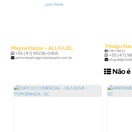
Thiago Ne
Maysa Hasse - ALUGUEL
CRECI
66027
+55 (47) 99236-0405
+55 (47) 9
administrativo@imobiliariahit.com.br
aluguel@imobil
Não é 