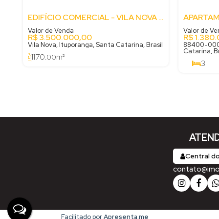
EDIFÍCIO COMERCIAL - VILA NOVA - ITUPORANGA - SC
Valor de Venda
Valor de V
R$
3.500.000,00
R$
1.380.
Vila Nova, Ituporanga, Santa Catarina, Brasil
88400-000,
Catarina, Br
1170
m²
.00
3
2
ATEND
Central do
contato@imobi
Facilitado por
Apresenta.me