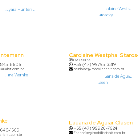
untemann
Carolaine Westphal Staros
CRECI
48154
8845-8606
+55 (47) 99795-3319
iariahit.com.br
carolaine@imobiliariahit.com.br
nke
Lauana de Aguiar Clasen
+55 (47) 99926-7624
9646-1569
financeiro@imobiliariahit.com.br
ariahit.com.br