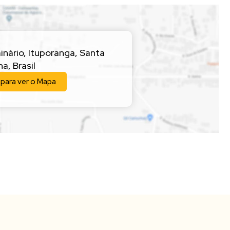
inário
,
Ituporanga
,
Santa
na
,
Brasil
 para ver o
Mapa