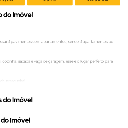
o do Imóvel
possui 3 pavimentos com apartamentos, sendo 3 apartamentos por
as, cozinha, sacada e vaga de garagem, esse é o lugar perfeito para
 churrasqueira!
de.
 do Imóvel
so em Ituporanga. Agende já a sua visita! 📞🏡
do Imóvel