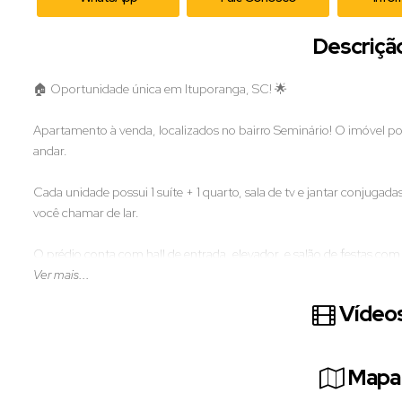
Descriçã
🏠 Oportunidade única em Ituporanga, SC! 🌟
Apartamento à venda, localizados no bairro Seminário! O imóvel 
andar.
Cada unidade possui 1 suíte + 1 quarto, sala de tv e jantar conjugad
você chamar de lar.
O prédio conta com hall de entrada, elevador, e salão de festas com
Ver mais...
Este imóvel é ideal para quem busca conforto, qualidade e praticida
Vídeos
Não perca essa chance de adquirir o seu próprio pedacinho do paraí
Mapa 