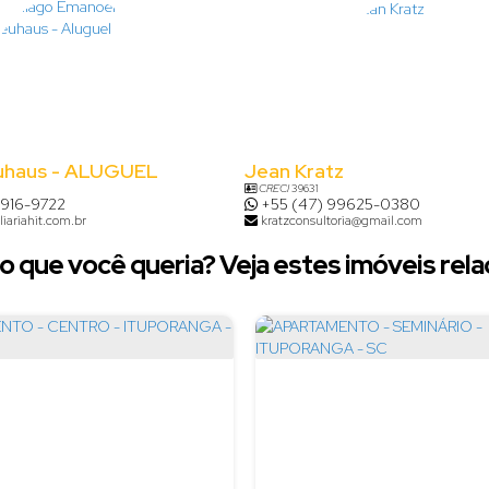
uhaus - ALUGUEL
Jean Kratz
CRECI
39631
8916-9722
+55 (47) 99625-0380
iariahit.com.br
kratzconsultoria@gmail.com
o que você queria? Veja estes imóveis rela