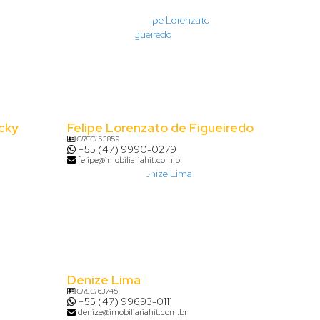
cky
Felipe Lorenzato de Figueiredo
CRECI
53859
+55 (47) 9990-0279
felipe@imobiliariahit.com.br
Denize Lima
CRECI
63745
+55 (47) 99693-0111
denize@imobiliariahit.com.br