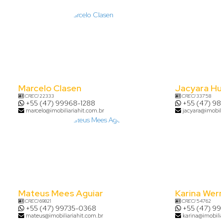
Marcelo Clasen
Jacyara H
CRECI
22333
CRECI
33758
+55 (47) 99968-1288
+55 (47) 9
marcelo@imobiliariahit.com.br
jacyara@imobil
Mateus Mees Aguiar
Karina Wer
CRECI
69821
CRECI
54762
+55 (47) 99735-0368
+55 (47) 9
mateus@imobiliariahit.com.br
karina@imobili