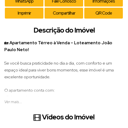
WhatsApp
Fale Conosco
Informações
Imprimir
Compartilhar
QR Code
Descrição do Imóvel
🏡
Apartamento Térreo à Venda – Loteamento João
Paulo Neto!
Se você busca praticidade no dia a dia, com conforto e um
espaço ideal para viver bons momentos, esse imóvel é uma
excelente oportunidade.
O apartamento conta com:
• Sala aconchegante
Ver mais...
• Cozinha funcional
• 1 suíte confortável
Vídeos do Imóvel
• 1 dormitório
• Banheiro social