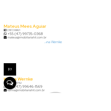
Mateus Mees Aguiar
CRECI
69821
+55 (47) 99735-0368
mateus@imobiliariahit.com.br
Karina Wernke
CRECI
54762
+55 (47) 99646-1569
karina@imobiliariahit.com.br