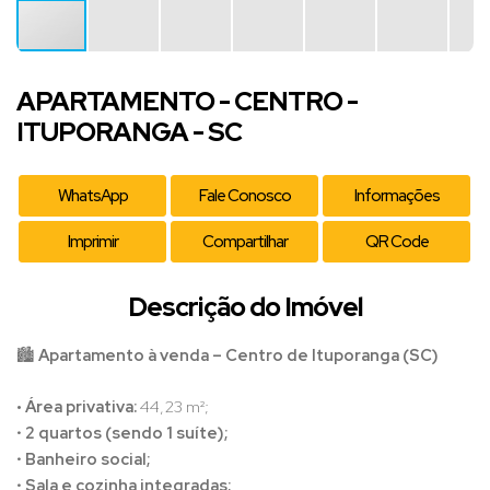
APARTAMENTO - CENTRO -
ITUPORANGA - SC
WhatsApp
Fale Conosco
Informações
Imprimir
Compartilhar
QR Code
Descrição do Imóvel
🏙️
Apartamento à venda – Centro de Ituporanga (SC)
• Área privativa:
44,23 m²;
•
2 quartos (sendo 1 suíte);
•
Banheiro social;
•
Sala e cozinha integradas;