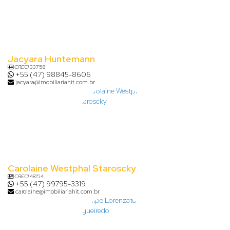
Jacyara Huntemann
CRECI
33758
+55 (47) 98845-8606
jacyara@imobiliariahit.com.br
Carolaine Westphal Staroscky
CRECI
48154
+55 (47) 99795-3319
carolaine@imobiliariahit.com.br