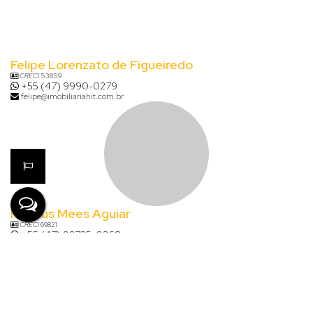
Felipe Lorenzato de Figueiredo
CRECI
53859
+55 (47) 9990-0279
felipe@imobiliariahit.com.br
Mateus Mees Aguiar
CRECI
69821
+55 (47) 99735-0368
mateus@imobiliariahit.com.br