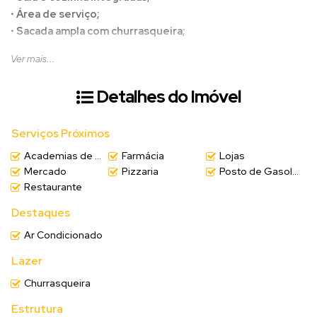
•
Área de serviço;
•
Sacada ampla com churrasqueira;
Ver mais...
✨ Excelente oportunidade de morar no coração da cidade,
perto de comércios, serviços, padarias, farmácias, escolas e com
Detalhes do Imóvel
fácil acesso ao transporte público.
O apartamento possui distribuição prática e funcional, ideal para
Serviços Próximos
casal, família pequena ou investimento para locação.
Academias de ginástica
Farmácia
Lojas
Mercado
Pizzaria
Posto de Gasolina
(Valor sujeito a alteração sem aviso prévio)
Restaurante
Destaques
📲
Entre em contato para mais informações e agende
uma visita!
Ar Condicionado
Lazer
Churrasqueira
Estrutura