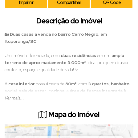
Imprimir
Compartilhar
QR Code
Descrição do Imóvel
🏡
Duas casas à venda no bairro Cerro Negro, em
Ituporanga/SC!
Um imóvel diferenciado, com
duas residências
em um
amplo
terreno de aproximadamente 3.000m²
, ideal pra quem busca
conforto, espaço e qualidade de vida! ✨
A
casa inferior
possui cerca de
80m²
, com
3 quartos
,
banheiro
social
,
sala de estar
,
cozinha
, e
área de festas integrada à
garagem
Ver mais...
. Conta ainda com
lavação
,
lavabo
,
amplo espaço
externo
,
parquinho
, e é
toda cercada e murada
.
Mapa do Imóvel
Já a
casa superior
encanta pelo espaço e acabamento! São
aproximadamente
300m²
, com
1 suíte com closet e banheira de
hidromassagem
,
2 quartos
,
banheiro social
,
cozinha com sala