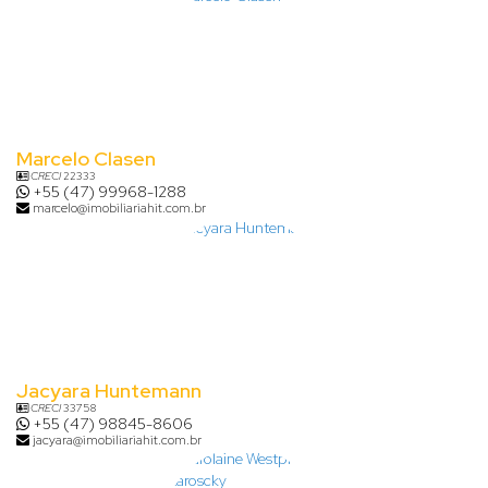
Marcelo Clasen
CRECI
22333
+55 (47) 99968-1288
marcelo@imobiliariahit.com.br
Jacyara Huntemann
CRECI
33758
+55 (47) 98845-8606
jacyara@imobiliariahit.com.br