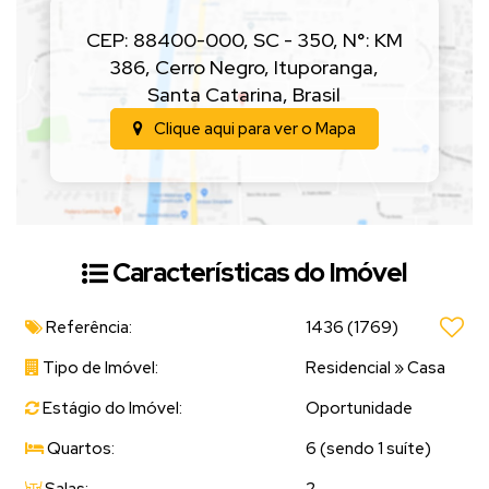
de jantar
,
sala de estar
,
despensa
,
lavação
,
lavabo
, e
garagem com churrasqueira
.
CEP: 88400-000
,
SC - 350
,
N°:
KM
386
,
Cerro Negro
,
Ituporanga
,
Além disso, a propriedade conta com um
deck de madeira
,
jardim
Santa Catarina
,
Brasil
bem cuidado
e
muito espaço externo
pra aproveitar momentos
Clique aqui para ver o
Mapa
em família. 🌳
📲
Entre em contato com a Hit Imóveis e conheça de perto
essa oportunidade incrível no Cerro Negro!
Características do Imóvel
Referência:
1436
(1769)
Tipo de Imóvel:
Residencial
»
Casa
Estágio do Imóvel:
Oportunidade
Quartos:
6 (sendo 1 suíte)
Salas:
2