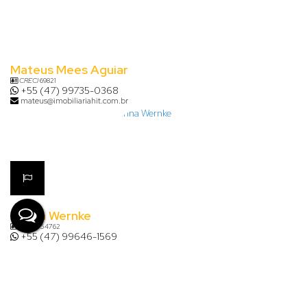
Mateus Mees Aguiar
CRECI
69821
+55 (47) 99735-0368
mateus@imobiliariahit.com.br
Karina Wernke
CRECI
54762
+55 (47) 99646-1569
karina@imobiliariahit.com.br