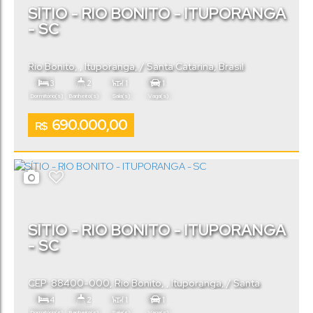
SÍTIO - RIO BONITO - ITUPORANGA
- SC
Rio Bonito
,
Ituporanga
,
Santa Catarina
,
Brasil
3
2
1
1
Dormitório(s)
Banheiro(s)
Sala(s)
Vaga(s)
690.000,00
R$
SÍTIO - RIO BONITO - ITUPORANGA
- SC
CEP: 88400-000
,
Rio Bonito
,
Ituporanga
,
Santa
Catarina
,
Brasil
4
2
1
1
Dormitório(s)
Banheiro(s)
Sala(s)
Vaga(s)