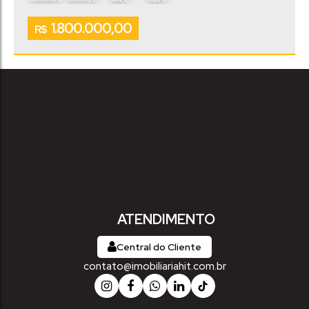
Útil:
Terreno:
.00
.00
170
m²
260000
m²
1.800.000,00
R$
ATENDIMENTO
Central do Cliente
contato@imobiliariahit.com.br