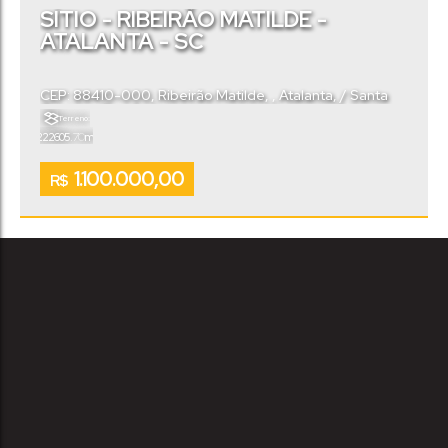
SÍTIO - RIBEIRÃO MATILDE -
ATALANTA - SC
CEP: 88410-000
,
Ribeirão Matilde
,
Atalanta
,
Santa
Catarina
,
Brasil
Terreno:
.70
222605
m²
1.100.000,00
R$