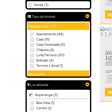
Dormitó
Venda (3)
Vaga
R$
Tipo do Imóvel
Residencial (271)
Apartamento (44)
Casa (111)
Casa Geminada (6)
Chácara (4)
IM
Lote/Terreno (101)
RE
Sobrado (4)
IT
Terreno Litoral (1)
CEP
Rural (24)
Cata
Sítio (16)
Dormitó
Localidade
Terreno (8)
R$
Ituporanga (3)
Comercial (12)
Boa Vista (1)
Comercial (4)
Centro (1)
Loja (1)