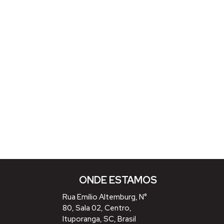
ONDE ESTAMOS
Rua Emílio Altemburg
,
N°
80
,
Sala 02
,
Centro
,
Ituporanga
,
SC
,
Brasil