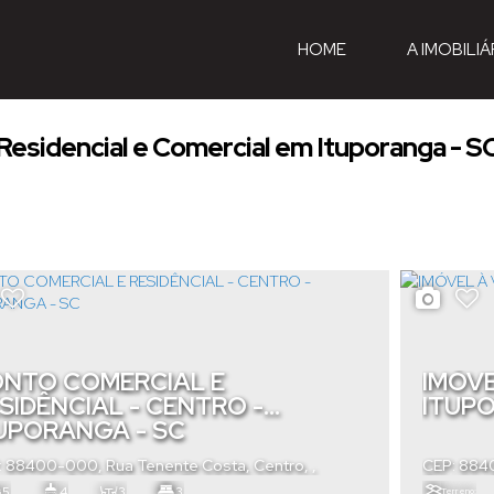
HOME
A IMOBILIÁ
Residencial e Comercial em Ituporanga - S
NTO COMERCIAL E
IMÓVE
SIDÊNCIAL - CENTRO -
ITUP
UPORANGA - SC
: 88400-000
,
Rua Tenente Costa
,
Centro
,
CEP: 88
poranga
,
Santa Catarina
,
Brasil
Catarina
,
5
4
3
3
Terreno: