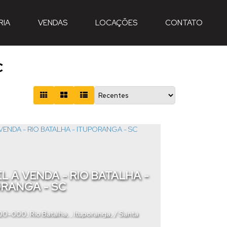
RIA
VENDAS
LOCAÇÕES
CONTATO
C
L À VENDA - RIO BATALHA -
ORANGA - SC
400-000
,
Rio Batalha
,
Ituporanga
,
Santa
Brasil