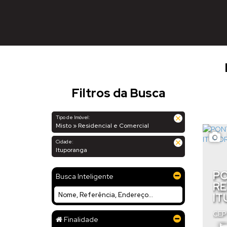
Filtros da Busca
Tipo de Imóvel:
Misto » Residencial e Comercial
Cidade:
Ituporanga
PO
Busca Inteligente
RE
IT
CEP
Finalidade
Itu