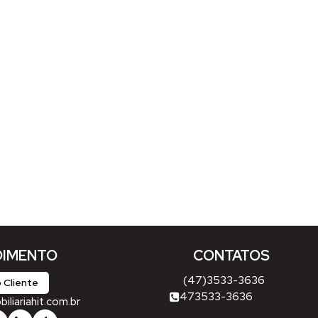
IMENTO
CONTATOS
(47)3533-3636
 Cliente
473533-3636
liariahit.com.br