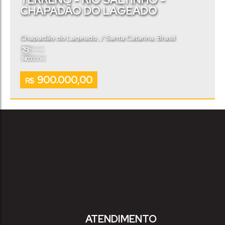
CHAPADÃO DO LAGEADO
Chapadão do Lageado
,
Santa Catarina
,
Brasil
Terreno:
.00
74000
m²
900.000,00
R$
ATENDIMENTO