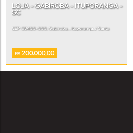
LOJA - GABIROBA - ITUPORANGA -
SC
CEP: 88400-000
,
Gabiroba
,
Ituporanga
,
Santa
Catarina
,
Brasil
200.000,00
R$