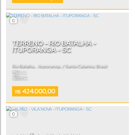
TERRENO - RIO BATALHA -
ITUPORANGA - SC
Rio Batalha
,
Ituporanga
,
Santa Catarina
,
Brasil
Terreno:
.00
30000
m²
424.000,00
R$