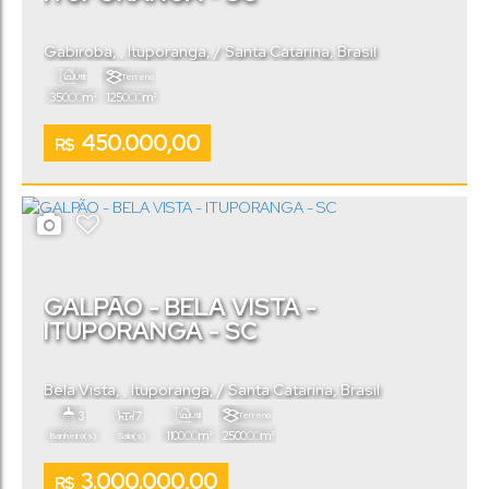
Gabiroba
,
Ituporanga
,
Santa Catarina
,
Brasil
Útil:
Terreno:
.00
.00
350
m²
1250
m²
450.000,00
R$
GALPÃO - BELA VISTA -
ITUPORANGA - SC
Bela Vista
,
Ituporanga
,
Santa Catarina
,
Brasil
3
7
Útil:
Terreno:
.00
.00
1100
m²
2500
m²
Banheiro(s)
Sala(s)
3.000.000,00
R$