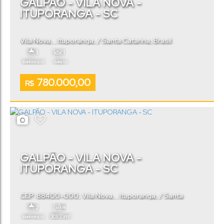
GALPÃO - VILA NOVA -
ITUPORANGA - SC
Vila Nova
,
Ituporanga
,
Santa Catarina
,
Brasil
1
1
Banheiro(s)
Sala(s)
780.000,00
R$
GALPÃO - VILA NOVA -
ITUPORANGA - SC
CEP: 88400-000
,
Vila Nova
,
Ituporanga
,
Santa
Catarina
,
Brasil
2
Útil:
.00
301
m²
Banheiro(s)