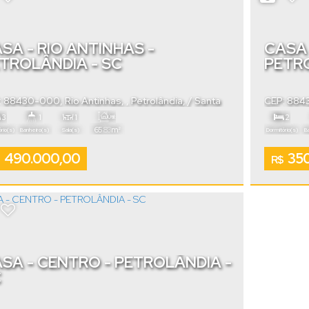
SA - RIO ANTINHAS -
CASA 
TROLÂNDIA - SC
PETRO
: 88430-000
,
Rio Antinhas
,
Petrolândia
,
Santa
CEP: 88
rina
,
Brasil
Catarina
,
3
1
1
2
Útil:
.83
65
m²
rio(s)
Banheiro(s)
Sala(s)
Dormitório(s)
B
490.000,00
350
R$
SA - CENTRO - PETROLÂNDIA -
C