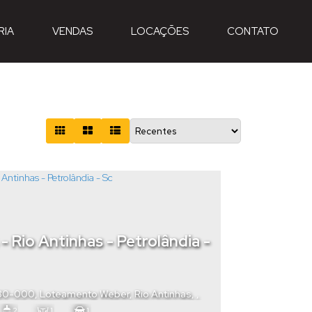
RIA
VENDAS
LOCAÇÕES
CONTATO
- Rio Antinhas - Petrolândia -
430-000
,
Loteamento Weber
,
Rio Antinhas
,
ia
,
Santa Catarina
,
Brasil
2
1
1