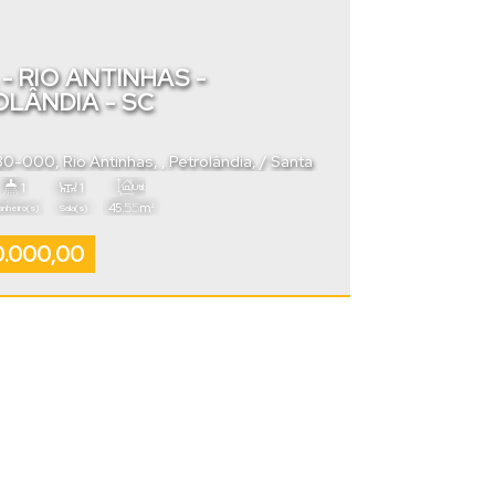
- RIO ANTINHAS -
LÂNDIA - SC
430-000
,
Rio Antinhas
,
Petrolândia
,
Santa
Brasil
1
1
Útil:
.55
45
m²
anheiro(s)
Sala(s)
.000,00