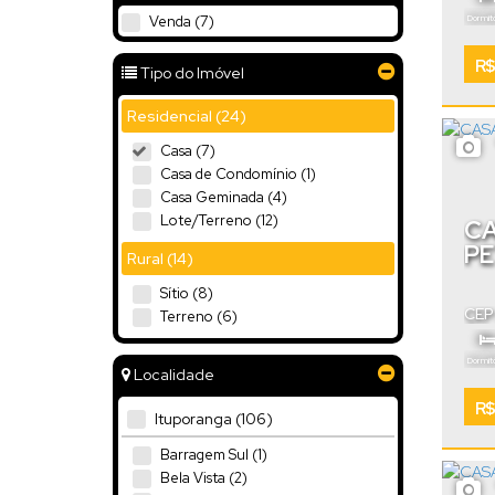
Dormitó
Venda (7)
.0
58
R$
Tipo do Imóvel
Residencial (24)
Casa (7)
Casa de Condomínio (1)
Casa Geminada (4)
Lote/Terreno (12)
CA
PE
Rural (14)
Sítio (8)
CEP
Terreno (6)
Cata
Dormitó
Localidade
.8
71
R$
Ituporanga (106)
Barragem Sul (1)
Bela Vista (2)