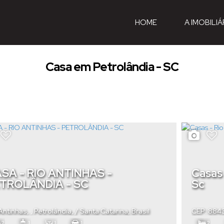
HOME
A IMOBILIÁ
Casa em Petrolândia - SC
SA - RIO ANTINHAS -
Casas 
TROLÂNDIA - SC
Sc
Antinhas
,
Petrolândia
,
Santa Catarina
,
Brasil
CEP: 88
Petrolând
2
1
1
1
2