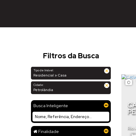
Filtros da Busca
Tipo de Imóvel:
Residencial » Casa
Cidade:
Petrolândia
CA
Busca Inteligente
PE
Rio 
Finalidade