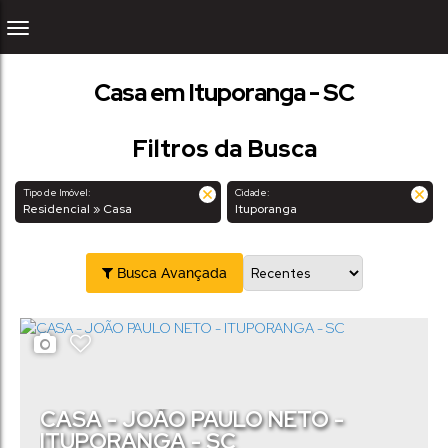
Casa em Ituporanga - SC
Filtros da Busca
Tipo de Imóvel:
Cidade:
Residencial » Casa
Ituporanga
Busca Avançada
CASA - JOÃO PAULO NETO -
ITUPORANGA - SC