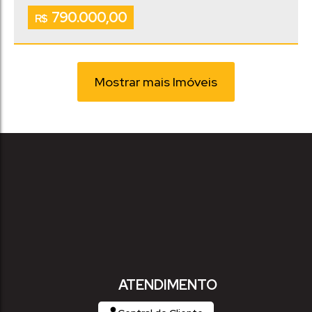
.00
.00
162
m²
405
m²
790.000,00
Vaga(s)
R$
Mostrar mais Imóveis
ATENDIMENTO