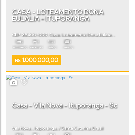
CASA - LOTEAMENTO DONA
EULÁLIA - ITUPORANGA
CEP: 88400-000
,
Casa
,
Loteamento Dona Eulália
,
Ituporanga
,
Santa Catarina
,
Brasil
2
3
1
1
Dormitório(s)
Banheiro(s)
Sala(s)
Suíte(s)
3
1.000.000,00
Vaga(s)
R$
Casa - Vila Nova - Ituporanga - Sc
Vila Nova
,
Ituporanga
,
Santa Catarina
,
Brasil