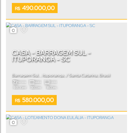
Útil:
.00
110
m²
490.000,00
R$
CASA - BARRAGEM SUL -
ITUPORANGA - SC
Barragem Sul
,
Ituporanga
,
Santa Catarina
,
Brasil
Terreno:
Fundos:
Frente:
.30
.00
.00
931
m²
30
m
18
m
580.000,00
R$