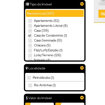
Tipo do Imóvel
Dormitó
~
.00
74
Residencial (347)
R$
7
Apartamento (52)
Apartamento Litoral (8)
Casa (139)
Casa de Condomínio (1)
Casa Geminada (10)
Chácara (5)
Flat/Loft/Estúdio (1)
Lote/Terreno (126)
Sobrado (4)
Terreno Litoral (1)
Localidade
Rural (49)
Petrolândia (1)
Sítio (31)
Rio Antinhas (1)
Terreno (18)
Comercial (15)
Valor do Imóvel
Comercial (4)