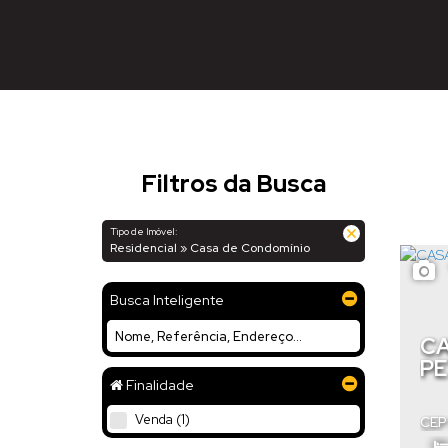
Filtros da Busca
Tipo de Imóvel:
Residencial » Casa de Condomínio
Busca Inteligente
CA
PE
Finalidade
Venda (1)
CEP
Cata