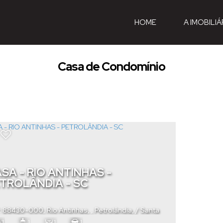
HOME
A IMOBILIÁ
Casa de Condomínio
SA - RIO ANTINHAS -
TROLÂNDIA - SC
: 88430-000
,
Rio Antinhas
,
Petrolândia
,
Santa
rina
,
Brasil
3
1
1
1