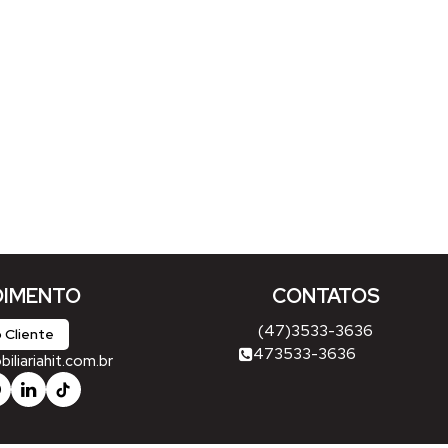
IMENTO
CONTATOS
(47)3533-3636
 Cliente
473533-3636
liariahit.com.br