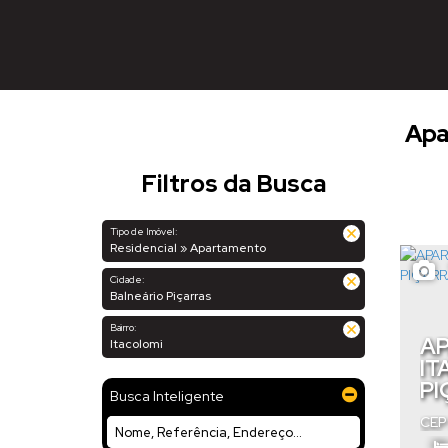
Apa
Filtros da Busca
Tipo de Imóvel:
Residencial » Apartamento
Cidade:
Balneário Piçarras
Bairro:
AP
Itacolomi
IT
PI
Busca Inteligente
CEP
Baln