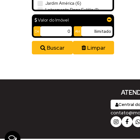
Jardim América (6)
Loteamento Dona Eulália (1)
Loteamento João Paulo Neto (5)
Valor do Imóvel
Seminário (2)
Vila Nova (2)
De
Até
Navegantes (3)
Buscar
Limpar
Gravatá (1)
Meia Praia (2)
Aurora (1)
Centro (1)
Balneário Piçarras (1)
ATEND
Itacolomi (1)
Central do
Penha (1)
contato@imobi
Centro (1)
Rio do Sul (1)