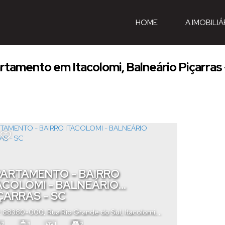
HOME
A IMOBILIÁ
rtamento em Itacolomi, Balneário Piçarras 
ARTAMENTO - BAIRRO
ACOLOMI - BALNEÁRIO
ÇARRAS - SC
: 88380-000
,
Rua Rio Grande do Sul
,
Itacolomi
,
eário Piçarras
,
Santa Catarina
,
Brasil
2
3
1
2