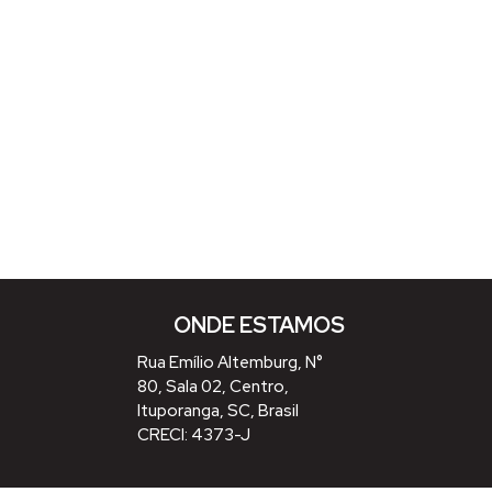
ONDE ESTAMOS
Rua Emílio Altemburg
,
N°
80
,
Sala 02
,
Centro
,
Ituporanga
,
SC
,
Brasil
CRECI: 4373-J